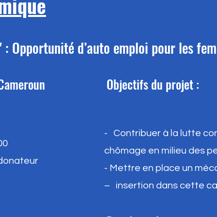
omique
 : Opportunité d’auto emploi pour les fe
e Cameroun
Objectifs du projet :
- Contribuer à la lutte co
00
chômage en milieu des p
rdonateur
- Mettre en place un méca
– insertion dans cette ca