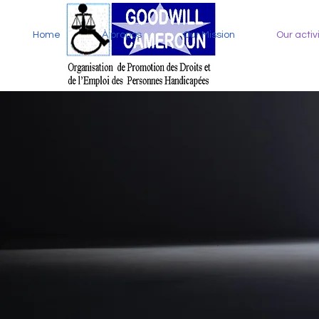
Home
À propos
Our Mission
Our activ