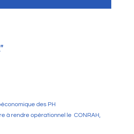
"
ocioéconomique des PH
stre à rendre opérationnel le CONRAH,