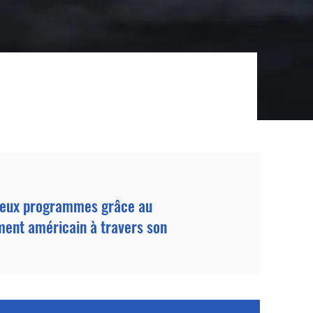
s deux programmes grâce au
ment américain à travers son