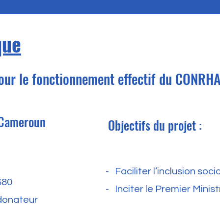
que
pour le fonctionnement effectif du CONRHA
e Cameroun
Objectifs du projet :
-
Faciliter l’inclusion s
680
-
Inciter le Premier Mini
rdonateur