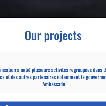
Our projects
anisation a initié plusieurs activités regroupées dan
ics et des autres partenaires notamment le gouverne
Ambassade